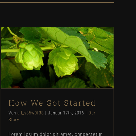
How We Got Started
Our Story
How We Got Started
Von
all_v35w0f38
|
Januar 17th, 2016
|
Our
Story
Lorem ipsum dolor sit amet, consectetur