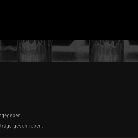
all_v35w0f38
angegeben.
iträge geschrieben.