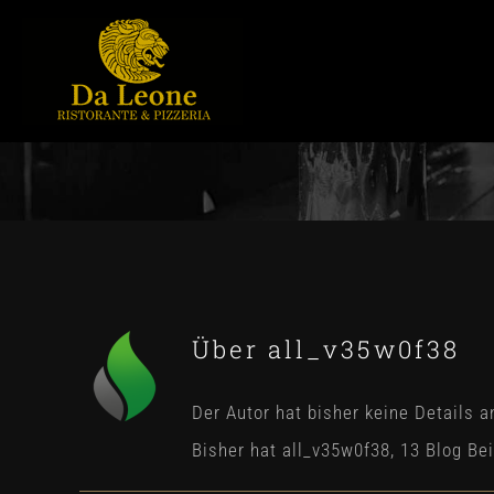
Zum
Inhalt
springen
Home
Speisen & Getränke
Über Da Leone
Gutscheine
Über
all_v35w0f38
Jobs
Der Autor hat bisher keine Details 
Bisher hat all_v35w0f38, 13 Blog Be
Kontakt