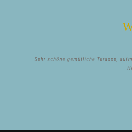
W
Sehr schöne gemütliche Terasse, aufme
H