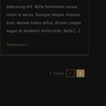
adipiscing elit. Nulla fermentum cursus
lorem in varius. Quisque tempus rhoncus
eros. Aenean turpis tellus, dictum congue
augue id, hendrerit mollis eros. Nulla [...]
Weiterlesen
Zurück
1
2