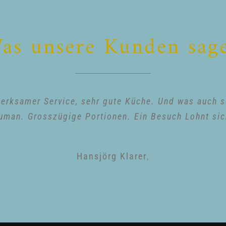
as unsere Kunden sag
rksamer Service, sehr gute Küche. Und was auch seh
uman. Grosszügige Portionen. Ein Besuch Lohnt sic
Hansjörg Klarer
,