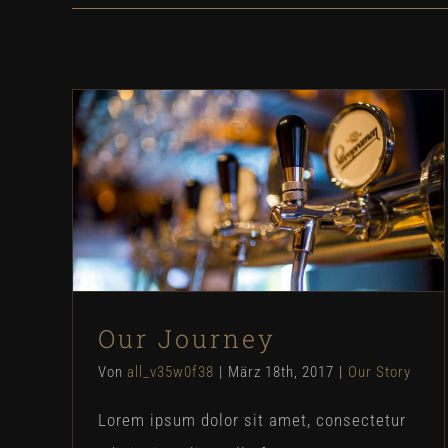
Our Journey
Our Story
Our Journey
Von
all_v35w0f38
|
März 18th, 2017
|
Our Story
Lorem ipsum dolor sit amet, consectetur